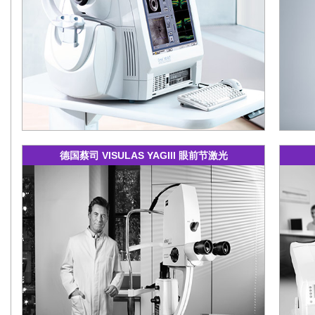
缩），
（如特
孔、黄
德国蔡司 VISULAS YAGIII 眼前节激光
蔡司的V
YAG I
求为导向
光系统
它汇集
光学经
术，可