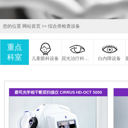
您的位置
网站首页
>>
综合类检查设备
重点
科室
儿童眼科设备
屈光治疗科设备
白内障设备
蔡司光学相干断层扫描仪 CIRRUS HD-OCT 5000
OCT-5
于视网
对视神
德国蔡司全飞秒VisuMax
经炎、