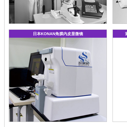
日本KONAN角膜内皮显微镜
角膜内
要用于
皮的形
能安全
便地进
床上对
儿童、