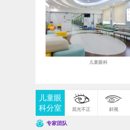
杨波
儿童眼科
儿童眼
科分室
屈光不正
斜视
专家团队