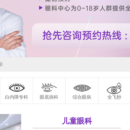
示
白内障专科
眼底病科
综合眼病
全飞秒
儿童眼科