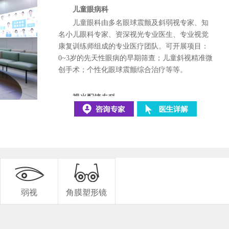
儿童眼病科
儿童眼科由多名眼球震颤及斜弱视专家、知
名小儿眼科专家、资深视光专业医生、专业视觉
康复训练师组成的专业医疗团队。可开展项目：
胡毅
李晓静
0~3岁的先天性眼病的早期筛查；
儿童斜视精准微
创手术；个性化眼球震颤综合治疗等等。
视光配镜专科
视光配镜专科依托于眼科医疗技术，延伸于
眼科视光领
域，广泛开展验光配镜医疗服务。同
时我们积极参与社会服务，是长沙市红十字会，
教育局指定医院，为全市幼儿园、各中小学开展
视力普查，建立儿童屈光发育档案。我院开展了
先进的医学验光技术如硬性角膜接触镜（RGP）
弱视
角膜塑形镜
验配技术、角膜塑形镜验配技术、渐变多焦点眼
镜验配技术、低视力康复技术、视功能检查和训