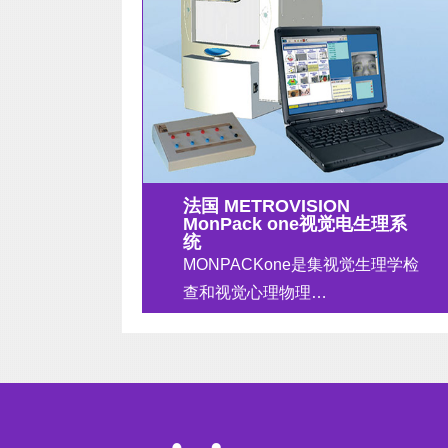
法国 METROVISION
MonPack one视觉电生理系
统
MONPACKone是集视觉生理学检
查和视觉心理物理…