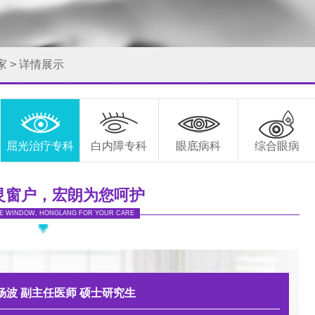
家
>
详情展示
屈光治疗专科
白内障专科
眼底病科
综合眼病
灵窗户，宏朗为您呵护
E WINDOW, HONGLANG FOR YOUR CARE
杨波
副主任医师 硕士研究生
罗知卫
杨波