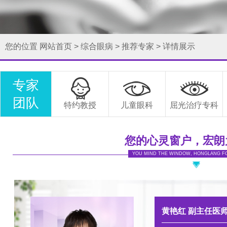
您的位置
网站首页
>
综合眼病
>
推荐专家
>
详情展示
专家
团队
特约教授
儿童眼科
屈光治疗专科
您的心灵窗户，宏朗
YOU MIND THE WINDOW, HONGLANG F
黄艳红
副主任医
罗知卫