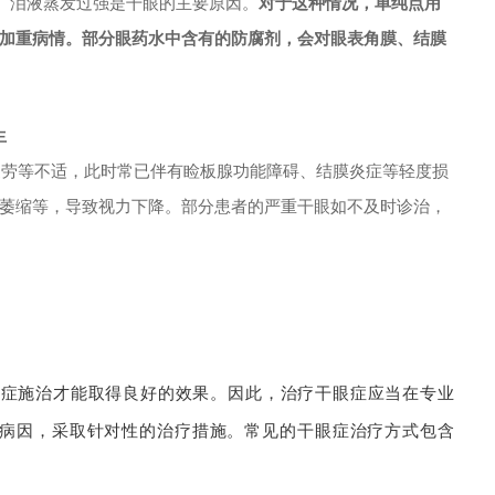
乏、泪液蒸发过强是干眼的主要原因。
对于这种情况，单纯点用
加重病情。部分眼药水中含有的防腐剂，会对眼表角膜、结膜
生
疲劳等不适，此时常已伴有睑板腺功能障碍、结膜炎症等轻度损
萎缩等，导致视力下降。部分患者的严重干眼如不及时诊治，
对症施治才能取得良好的效果。
因此，治疗干眼症应当在专业
病因，采取针对性的治疗措施。
常见的干眼症治疗方式包含