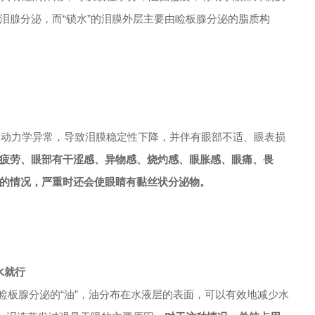
泪腺分泌，而“锁水”的泪膜外层主要由睑板腺分泌的脂质构
体动力学异常，导致泪膜稳定性下降，并伴有眼部不适、眼表损
疲劳、眼部有干涩感、异物感、烧灼感、眼胀感、眼痛、畏
的情况，严重时还会使眼睛有黏丝状分泌物。
水就行
有睑板腺分泌的“油”，油分布在水液层的表面，可以有效地减少水