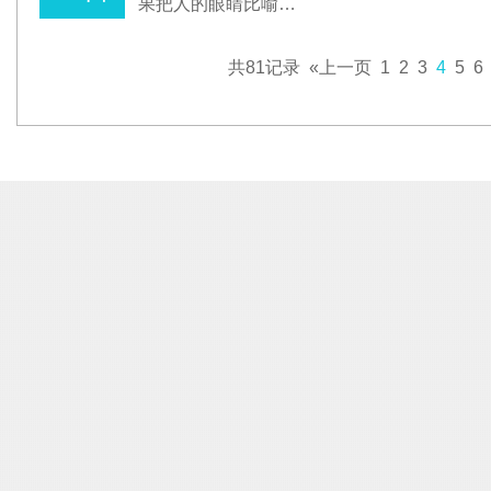
果把人的眼睛比喻…
共81记录
«上一页
1
2
3
4
5
6